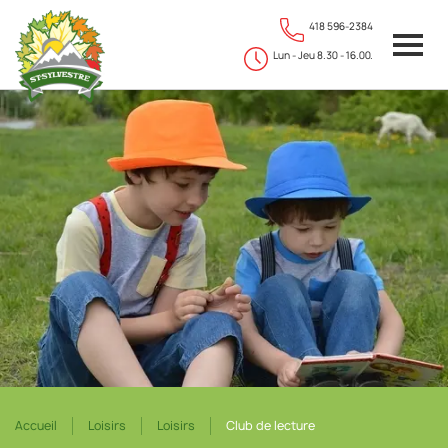
418 596-2384
Lun - Jeu 8.30 - 16.00.
Accueil
Loisirs
Loisirs
Club de lecture