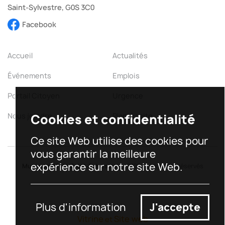
Saint-Sylvestre, G0S 3C0
Facebook
Accueil
Actualités
Événements
Emplois
Portail Citoyen
Urgence
Nous joindre
Cookies et confidentialité
Plan du site
Ce site Web utilise des cookies pour
vous garantir la meilleure
expérience sur notre site Web.
Municipalité de Saint-Sylvestre
©
2026
Tous droits réservés
Plus d'information
J'accepte
Vitrine
Site web
et