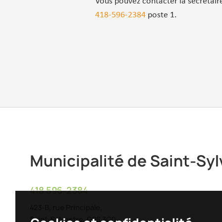
Vous pouvez contacter la secrétai
418-596-2384
poste 1.
Municipalité de Saint-Syl
418 596-2384
423-B, rue Principale,
Saint-Sylvestre, G0S 3C0