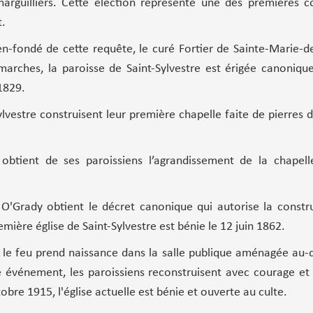
marguilliers. Cette élection représente une des premières c
t.
en-fondé de cette requête, le curé Fortier de Sainte-Marie
émarches, la paroisse de Saint-Sylvestre est érigée canoni
1829.
Sylvestre construisent leur première chapelle faite de pierre
obtient de ses paroissiens l’agrandissement de la chapell
O'Grady obtient le décret canonique qui autorise la constru
emière église de Saint-Sylvestre est bénie le 12 juin 1862.
e feu prend naissance dans la salle publique aménagée au-des
ue événement, les paroissiens reconstruisent avec courage et
tobre 1915, l'église actuelle est bénie et ouverte au culte.