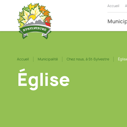
Accueil
A
Municip
Accueil
Municipalité
Chez nous, à St-Sylvestre
Églis
Église