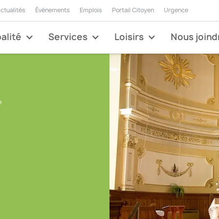
ctualités
Événements
Emplois
Portail Citoyen
Urgence
alité
Services
Loisirs
Nous joind
e