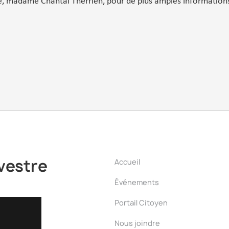
re, madame Chantal Therrien, pour de plus amples information
vestre
Accueil
Événements
Portail Citoyen
Nous joindre