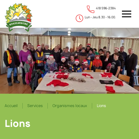
418 596-2384
Lun - Jeu 8.30 - 16.00.
Accueil
Services
Organismes locaux
Lions
Lions